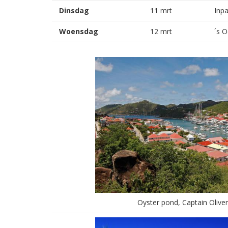
Dinsdag
11 mrt
Inpa
Woensdag
12 mrt
´s 
Oyster pond, Captain Olive