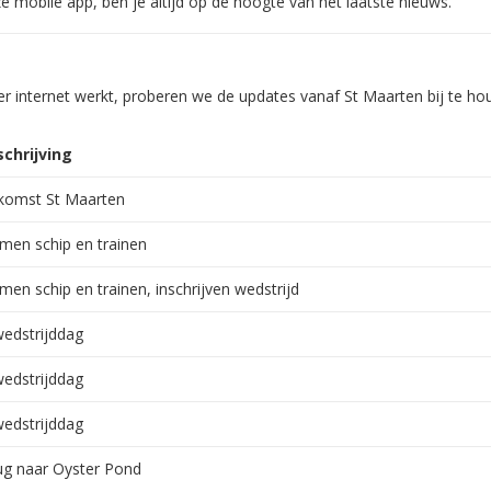
e mobile app, ben je altijd op de hoogte van het laatste nieuws.
 internet werkt, proberen we de updates vanaf St Maarten bij te ho
chrijving
komst St Maarten
men schip en trainen
men schip en trainen, inschrijven wedstrijd
wedstrijddag
wedstrijddag
wedstrijddag
ug naar Oyster Pond