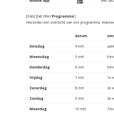
Mobile app
Met dez
[/tab] [tab title=’
Programma
‘]
Hieronder een overzicht van ons programma. Wanneer
datum
oms
Dinsdag
4 mrt
aan
Woensdag
5 mrt
trim
Donderdag
6 mrt
trim
Vrijdag
7 mrt
1e 
Zaterdag
8 mrt
2e 
Zondag
9 mrt
3e 
Maandag
10 mrt
Ter