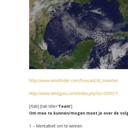
http://www.windfinder.com/forecast/st_maarten
http://www.windguru.cz/nl/index.php?sc=209017
[/tab] [tab title=’
Team
‘]
Om mee te kunnen/mogen moet je over de vol
1 – Mentaliteit om te winnen