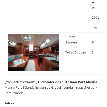
40
pk
200 L
360 L
Hutten
3
Bedden
8
Toilet/Douche
2
[/tab] [tab title=’Route’]
Hieronder de route naar Port Marina
Marina Port Zélande ligt aan de Grevelingendam naast het park
Port Zélande.
Adres