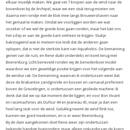
elkaar moeilijk maken. We gaat vet 7 knopen aan de wind naar de
bovenboei bij de Archipel, waar we een stuk terug moeten om
daarna een rondje met de klok mee langs Brouwershaven naar
het gemaal te maken. Omdat we voorliggen worden we wat
onzeker of we wel de goede boei gaan ronden, maar het lukt ons
het schip er aan de goede kant omheen te krijgen. Stukje
bakstagwind wat er meteen toe leidt dat de anderen gaan
oplopen, dat is niet de sterkste kant van Aquaholics. De bemanning
geniet van de rust, en Rene duikt onderdeks en komt terug met
Beerenburg. Licht beneveld ronden wij de benedenboei model
waardoor we een geweldige positie krijgen voor het volgende aan
de windse rak. De bemanning, waarvan ik ondertussen weet dat
deze de Brabantse zandgronde en bossen en carnaval prefereert
boven de Grevelingen, is ondertussen een geoliede machine. Ik
denk dat dat we op dat moment derde liggen, en voor Bon Vivant
en racemachines als Dufour 44 en Jeaneau 45, maar ja dan een
heel lang stuk voor de wind. Gelukkig neemt de wind flink toe,
kunnen we goed meekomen, en is er weer Beerenburg.
Bij de dam aangekomen doet Rene weer zijn ondertussen
bekende handige boeironding, maar alleen onkundig van de koers