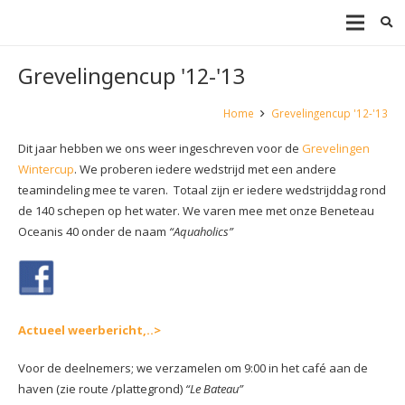
Grevelingencup '12-'13
Home
Grevelingencup '12-'13
Dit jaar hebben we ons weer ingeschreven voor de
Grevelingen
Wintercup
. We proberen iedere wedstrijd met een andere
teamindeling mee te varen. Totaal zijn er iedere wedstrijddag rond
de 140 schepen op het water. We varen mee met onze Beneteau
Oceanis 40 onder de naam
“Aquaholics”
Actueel weerbericht,..>
Voor de deelnemers; we verzamelen om 9:00 in het café aan de
haven (zie route /plattegrond)
“Le Bateau”