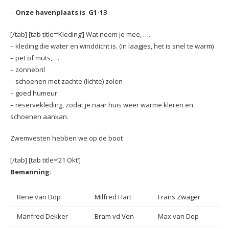
–
Onze havenplaats is G1-13
[/tab] [tab title=’Kleding’] Wat neem je mee, ….
– kleding die water en winddicht is. (in laagjes, het is snel te warm)
– pet of muts,….
– zonnebril
– schoenen met zachte (lichte) zolen
– goed humeur
– reservekleding, zodat je naar huis weer warme kleren en
schoenen aankan.
Zwemvesten hebben we op de boot
[/tab] [tab title=’21 Okt’]
Bemanning:
Rene van Dop
Milfred Hart
Frans Zwager
Manfred Dekker
Bram vd Ven
Max van Dop