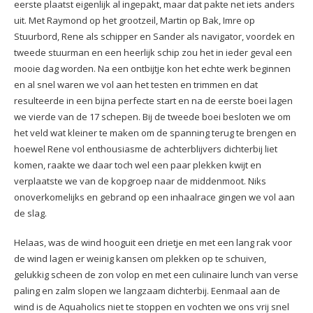
eerste plaatst eigenlijk al ingepakt, maar dat pakte net iets anders
uit. Met Raymond op het grootzeil, Martin op Bak, Imre op
Stuurbord, Rene als schipper en Sander als navigator, voordek en
tweede stuurman en een heerlijk schip zou het in ieder geval een
mooie dag worden. Na een ontbijtje kon het echte werk beginnen
en al snel waren we vol aan het testen en trimmen en dat
resulteerde in een bijna perfecte start en na de eerste boei lagen
we vierde van de 17 schepen. Bij de tweede boei besloten we om
het veld wat kleiner te maken om de spanning terug te brengen en
hoewel Rene vol enthousiasme de achterblijvers dichterbij liet
komen, raakte we daar toch wel een paar plekken kwijt en
verplaatste we van de kopgroep naar de middenmoot. Niks
onoverkomelijks en gebrand op een inhaalrace gingen we vol aan
de slag.
Helaas, was de wind hooguit een drietje en met een lang rak voor
de wind lagen er weinig kansen om plekken op te schuiven,
gelukkig scheen de zon volop en met een culinaire lunch van verse
paling en zalm slopen we langzaam dichterbij. Eenmaal aan de
wind is de Aquaholics niet te stoppen en vochten we ons vrij snel