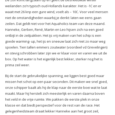
weilanden zo’n typisch oud-Hollands karakter. Het is -1C en er
waait met 26 knp een gure wind, voelt als – 10C. Voor veel mensen
niet de omstandigheden waarbij je denkt: laten we eens gaan
zeilen. Dat geldt niet voor het Aquaholics team van deze maand.
Hanneke, Gerben, René, Martin en Leo hijsen zich na een goed
ontbijt in de zeilpakken. Het ijs vrij maken van het schip is een
goede warming- up, het ijs en sneeuw laat zich niet zo maar weg
spoelen. Tien tallen emmers zoutwater (voordeel vd Grevelingen)
en stevig schrobben later zijn we er klaar voor en varen we uit de
box. Op het water is het eigenlijk best lekker, sterker nog het is
prima zeil weer.
Bij de start de gebruikelijke spanning, we liggen best goed maar
missen het schot op een paar seconden. Dit maken we snel goed,
onze schipper baalt als hij de klap naar de eerste boei wat te laat
maakt. Maar hij herstelt zich meesterlijk en varen daarna boven
het veld in de vrije ruimte. We pakken de eerste plek in onze
klasse en dat biedt perspectief voor de rest van de race. Het
gelegenheidsteam draait lekker Hanneke aan het groot zeil,