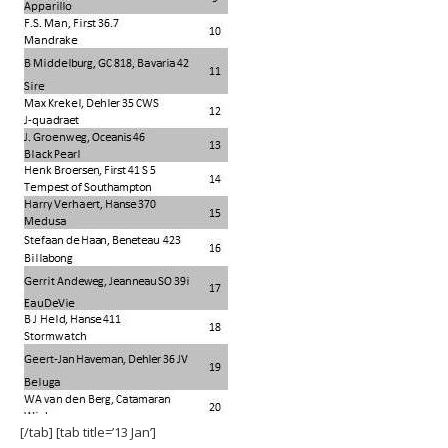
[/tab] [tab title=’13 Jan’]