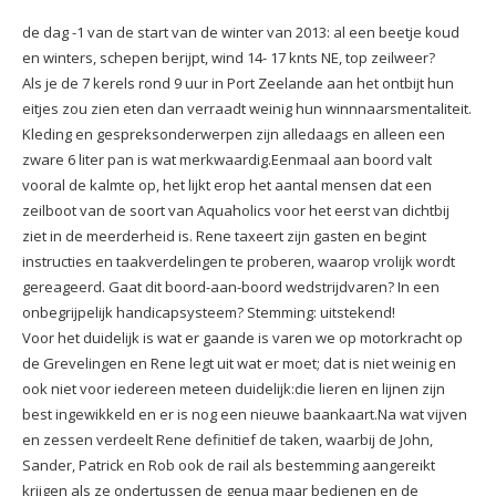
de dag -1 van de start van de winter van 2013: al een beetje koud
en winters, schepen berijpt, wind 14- 17 knts NE, top zeilweer?
Als je de 7 kerels rond 9 uur in Port Zeelande aan het ontbijt hun
eitjes zou zien eten dan verraadt weinig hun winnnaarsmentaliteit.
Kleding en gespreksonderwerpen zijn alledaags en alleen een
zware 6 liter pan is wat merkwaardig.Eenmaal aan boord valt
vooral de kalmte op, het lijkt erop het aantal mensen dat een
zeilboot van de soort van Aquaholics voor het eerst van dichtbij
ziet in de meerderheid is. Rene taxeert zijn gasten en begint
instructies en taakverdelingen te proberen, waarop vrolijk wordt
gereageerd. Gaat dit boord-aan-boord wedstrijdvaren? In een
onbegrijpelijk handicapsysteem? Stemming: uitstekend!
Voor het duidelijk is wat er gaande is varen we op motorkracht op
de Grevelingen en Rene legt uit wat er moet; dat is niet weinig en
ook niet voor iedereen meteen duidelijk:die lieren en lijnen zijn
best ingewikkeld en er is nog een nieuwe baankaart.Na wat vijven
en zessen verdeelt Rene definitief de taken, waarbij de John,
Sander, Patrick en Rob ook de rail als bestemming aangereikt
krijgen als ze ondertussen de genua maar bedienen en de