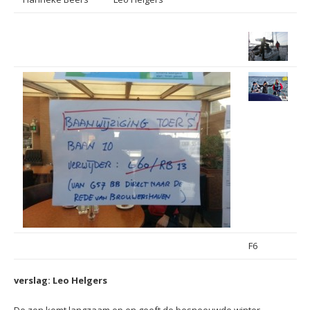
F6
verslag: Leo Helgers
De zon komt langzaam op en geeft de besneeuwde winter