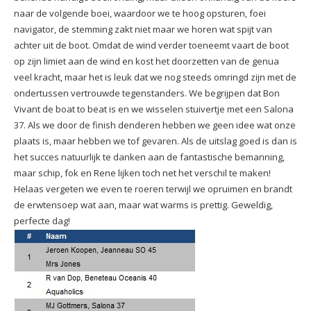
naar de volgende boei, waardoor we te hoog opsturen, foei
navigator, de stemming zakt niet maar we horen wat spijt van
achter uit de boot. Omdat de wind verder toeneemt vaart de boot
op zijn limiet aan de wind en kost het doorzetten van de genua
veel kracht, maar het is leuk dat we nog steeds omringd zijn met de
ondertussen vertrouwde tegenstanders. We begrijpen dat Bon
Vivant de boat to beat is en we wisselen stuivertje met een Salona
37. Als we door de finish denderen hebben we geen idee wat onze
plaats is, maar hebben we tof gevaren. Als de uitslag goed is dan is
het succes natuurlijk te danken aan de fantastische bemanning,
maar schip, fok en Rene lijken toch net het verschil te maken!
Helaas vergeten we even te roeren terwijl we opruimen en brandt
de erwtensoep wat aan, maar wat warms is prettig. Geweldig,
perfecte dag!