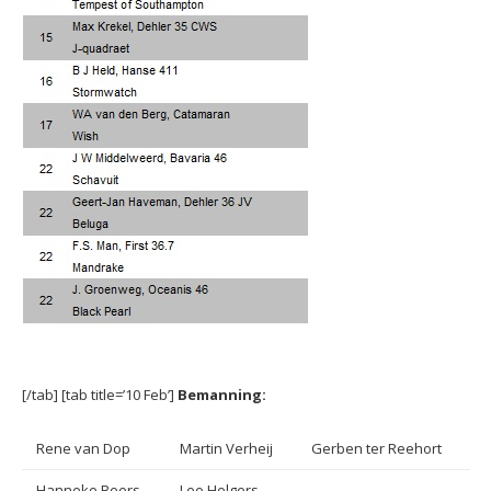
[/tab] [tab title=’10 Feb’]
Bemanning:
Rene van Dop
Martin Verheij
Gerben ter Reehort
Hanneke Beers
Leo Helgers