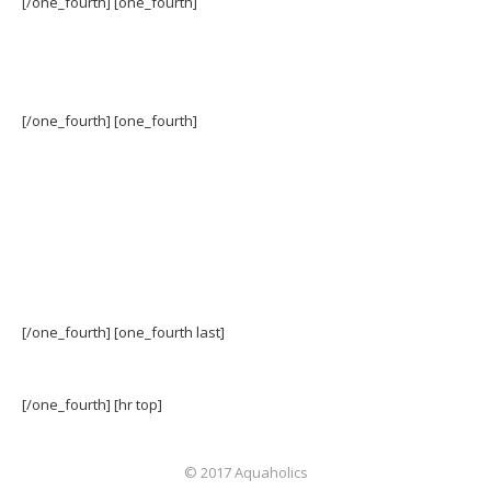
[/one_fourth] [one_fourth]
[/one_fourth] [one_fourth]
[/one_fourth] [one_fourth last]
[/one_fourth] [hr top]
© 2017 Aquaholics