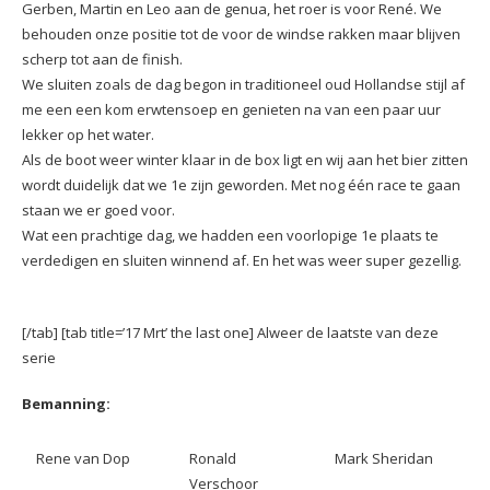
Gerben, Martin en Leo aan de genua, het roer is voor René. We
behouden onze positie tot de voor de windse rakken maar blijven
scherp tot aan de finish.
We sluiten zoals de dag begon in traditioneel oud Hollandse stijl af
me een een kom erwtensoep en genieten na van een paar uur
lekker op het water.
Als de boot weer winter klaar in de box ligt en wij aan het bier zitten
wordt duidelijk dat we 1e zijn geworden. Met nog één race te gaan
staan we er goed voor.
Wat een prachtige dag, we hadden een voorlopige 1e plaats te
verdedigen en sluiten winnend af. En het was weer super gezellig.
[/tab] [tab title=’17 Mrt’ the last one] Alweer de laatste van deze
serie
Bemanning:
Rene van Dop
Ronald
Mark Sheridan
Verschoor