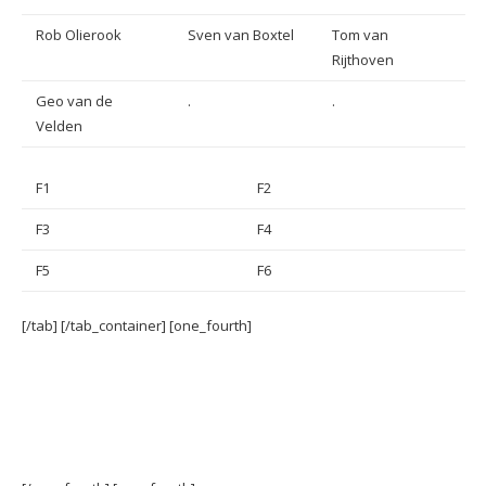
Rob Olierook
Sven van Boxtel
Tom van
Rijthoven
Geo van de
.
.
Velden
F1
F2
F3
F4
F5
F6
[/tab] [/tab_container] [one_fourth]