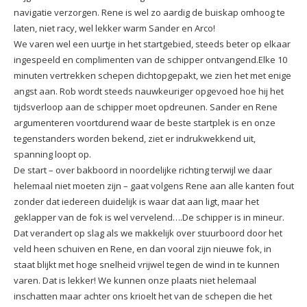
navigatie verzorgen. Rene is wel zo aardig de buiskap omhoog te
laten, niet racy, wel lekker warm Sander en Arco!
We varen wel een uurtje in het startgebied, steeds beter op elkaar
ingespeeld en complimenten van de schipper ontvangend.Elke 10
minuten vertrekken schepen dichtopgepakt, we zien het met enige
angst aan. Rob wordt steeds nauwkeuriger opgevoed hoe hij het
tijdsverloop aan de schipper moet opdreunen. Sander en Rene
argumenteren voortdurend waar de beste startplek is en onze
tegenstanders worden bekend, ziet er indrukwekkend uit,
spanning loopt op.
De start – over bakboord in noordelijke richting terwijl we daar
helemaal niet moeten zijn – gaat volgens Rene aan alle kanten fout
zonder dat iedereen duidelijk is waar dat aan ligt, maar het
geklapper van de fok is wel vervelend….De schipper is in mineur.
Dat verandert op slag als we makkelijk over stuurboord door het
veld heen schuiven en Rene, en dan vooral zijn nieuwe fok, in
staat blijkt met hoge snelheid vrijwel tegen de wind in te kunnen
varen. Dat is lekker! We kunnen onze plaats niet helemaal
inschatten maar achter ons krioelt het van de schepen die het