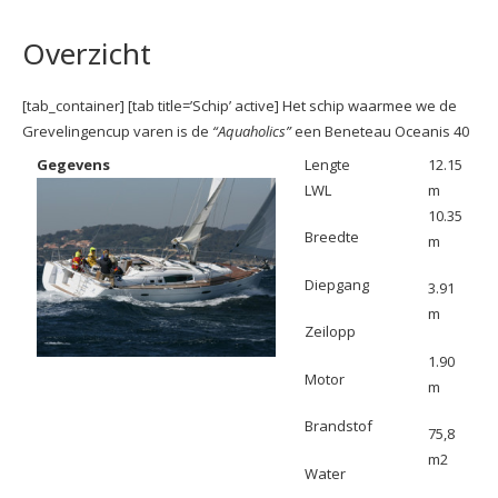
Overzicht
[tab_container] [tab title=’Schip’ active] Het schip waarmee we de
Grevelingencup varen is de
“Aquaholics”
een Beneteau Oceanis 40
Gegevens
Lengte
12.15
LWL
m
10.35
Breedte
m
Diepgang
3.91
m
Zeilopp
1.90
Motor
m
Brandstof
75,8
m2
Water