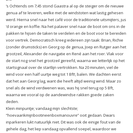
‘s Ochtends om 7;45 stond Gaastra al op de steiger om de nieuwe
genua af te leveren, welke met de windstoten wat lastig gehesen
werd. Hierna snel naar het café voor de traditionele uitsmijters, jus
‘d orange en koffie. Na het palaver snel naar de boot om ons in de
pakken te hijsen de taken te verdelen en de boot voor te bereiden
voor vertrek. Democratisch kreeg iedereen zijn taak: Brian, Richie
(zonder drumsticks) en Georg op de genua, Joep en Rutger aan het
grootzeil, Alexander de navigatie en René aan het roer. Vlak voor
de start nog snel het grootzeil gereefd, waarna we letterlijk op het
startsignaal over de startlijn vertrokken. Na 20 minuten, viel de
wind voor een half uurtje weg tot 1 Bft!, balen. We dachten eerst
dat het aan Georg lag, want die heeft altijd weinig wind. Maar zo
snel als de wind verdwenen was, was hij snel terug op 5 Bft,
waarna we vooral op de aandewindse rakken goede zaken
deden.
Klein minpuntje; vandaag mijn slechtste;
“hoevaarikmijnbootineenboxmanouvre” ooit gedaan. Dwars
inparkeren lukt natuurlijk niet. Dit was ook de einige fout van de
gehele dag, het liep vandaag opvallend soepel, waardoor we