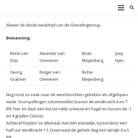
Alweer de derde wedstrijd van de Grevelingencup,
Bemanning:
Rene van
Aleander van
Brian
Joep
Dop
Ommeren
Bleijenberg
Fijen
Georg
Rutger van
Richie
Grabner
Ommeren
Bleijenberg
Nog nooit zo vaak naar de weerberichten gekeken als afgelopen
week. Voorspellingen schommelden tussen de windkracht 4 en 7
Bft, hier en daar een bui tot natte sneeuw en hagel en tussen de -1
en 4 graden Celsius.
Achteraf klopten ze allemaal, met één extraatje, tussendoor een
half uur windkracht 1 !!. Daarnaast de gehele dag een windje 4 a 5
Bft.