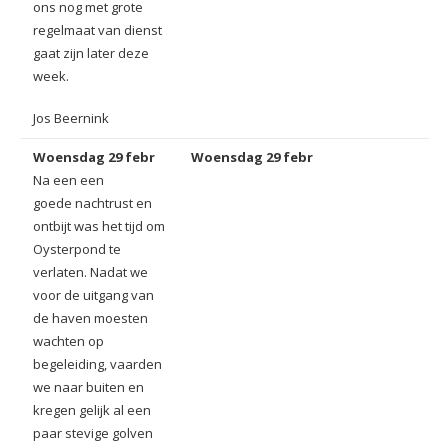
ons nog met grote
regelmaat van dienst
gaat zijn later deze
week.
Jos Beernink
Woensdag 29 febr
Woensdag 29 febr
Na een een
goede nachtrust en
ontbijt was het tijd om
Oysterpond te
verlaten. Nadat we
voor de uitgang van
de haven moesten
wachten op
begeleiding, vaarden
we naar buiten en
kregen gelijk al een
paar stevige golven