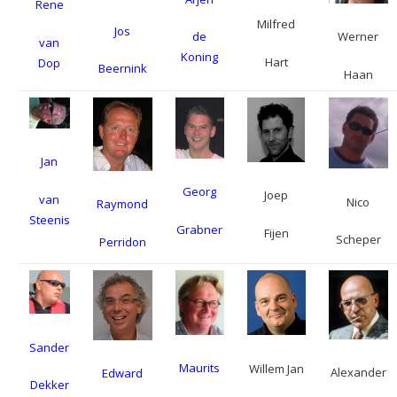
Rene
Milfred
Jos
de
Werner
van
Koning
Hart
Dop
Beernink
Haan
Jan
Georg
Joep
van
Nico
Raymond
Steenis
Grabner
Fijen
Scheper
Perridon
Sander
Maurits
Willem Jan
Alexander
Edward
Dekker