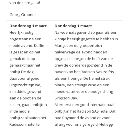
van deze regatta!
Georg Grabner
Donderdag 1 maart
Donderdag 1 maart
Heerlijk rustig
Na woensdagavond zo gaar als een
opgestaan na een
klontje heerlijk gegeten te hebben in
mooie avond. Koffie
Marigot en de groepen zich
is gezet en op het
halverwege de avond hadden
gemak de loop
opgesplitst begon de helft van de
gemaakt naar het
crew de donderdagochtend in de
ontbijt De dag
haven van het Radison Sas zo fris
daarvoor al goed
als een hoentje. De hemel strak
uitgezocht zijn we,
blauw, een stevige wind en een
inmiddels gewend
mooie vaart voor de boeg richting
aan de boot en de
Simpson Bay.
zeilen, gaan ontbijten
Allereerst een goed internationaal
in de mooie
ontbijt in het Radison SAS hotel Dat
ontbijtzaal buiten het
had Raymond de avond er voor
Radisson hotel te
allang voor ons geregeld. Het egg