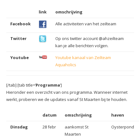
link
omschrijving
Facebook
Alle activiteiten van het zeilteam
Twitter
Op ons twitter account @ahzeilteam
kan je alle berichten volgen.
Youtube
Youtube kanaal van Zeilteam
Aquaholics
[/tab] [tab title=’
Programma
‘]
Hieronder een overzicht van ons programma. Wanneer internet
werkt, proberen we de updates vanaf St Maarten bij te houden.
datum
omschrijving
haven
Dinsdag
28 febr
aankomst St
Oysterpond
Maarten