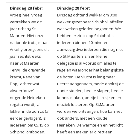
Dinsdag 28 febr;
Dinsdag 28 febr;
Vroeg, heel vroeg
Dinsdag ochtend wekker om 3:00
vertrekken we dit
wekker gezet naar Schiphol, aftellen
jaar richting St
was weken geleden begonnen. We
Maarten. Niet onze
hebben er zin in! op Schiphol is
nationale trots, maar
iedereen binnen 10 minuten
Arkefly brengt ons dit
aanwezig dwz iedereen die nog niet
jaar rechtstreeks
op St.Maarten is. Een kleine
naar St Maarten.
delegatie is al vooruit om alles te
Terwijl de drijvende
regelen waaronder het belangrijkste
kracht, Rene van
de boten! De vlucht is lang maar
Dop, achter wat
uiterst aangenaam, mede dankzij de
alweer ‘onze’
riante stoelen, beetje slapen, beetje
negende Heineken
kennis maken, beetje film kijken en
regatta wordt, al
muziek luisteren. Op St.Maarten
lekker in de zon zit (al
worden we ontvangen, hoe kan het
eerder gevlogen), is
ook anders, met een koude
iedereen om 05.15 op
Heineken. De warmte en en het licht
Schiphol ontboden.
heeft een maken er direct een