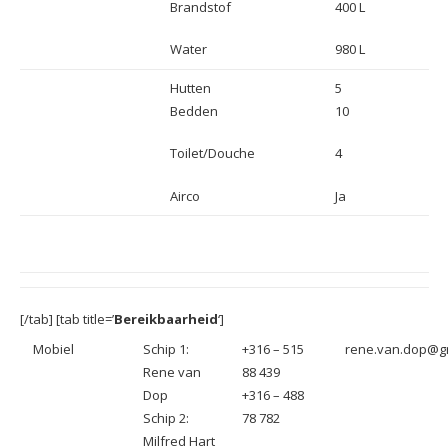
Brandstof
400 L
Water
980 L
Hutten
5
Bedden
10
Toilet/Douche
4
Airco
Ja
[/tab] [tab title=’
Bereikbaarheid
‘]
Mobiel
Schip 1:
+316 – 515
rene.van.dop@g
Rene van
88 439
Dop
+316 – 488
Schip 2:
78 782
Milfred Hart