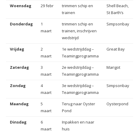
Woensdag
29 febr
trimmen schip en
Shell Beach,
trainen
St Barth’s
Donderdag
1
trimmen schip en
Simpsonbay
maart
trainen, inschrijven
wedstrijd
Vrijdag
2
1e wedstrijddag –
Great Bay
maart
Teamingprogramma
Zaterdag
3
2e wedstrijddag –
Marigot
maart
Teamingprogramma
Zondag
4
3e wedstrijddag –
Simpsonbay
maart
Teamingprogramma
Maandag
5
Terug naar Oyster
Oysterpond
maart
Pond
Dinsdag
6
Inpakken en naar
maart
huis