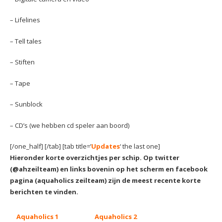
– Lifelines
– Tell tales
– Stiften
– Tape
– Sunblock
– CD’s (we hebben cd speler aan boord)
[/one_half] [/tab] [tab title=’
Updates
‘ the last one]
Hieronder korte overzichtjes per schip. Op twitter
(@ahzeilteam) en links bovenin op het scherm en facebook
pagina (aquaholics zeilteam) zijn de meest recente korte
berichten te vinden.
Aquaholics 1
Aquaholics 2