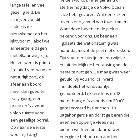
lange tafel en veel
sterker nog dat je de Volvo Ocean
gezelligheid. De
race hebt gevaren. Wat een kick en
schrijver van dit
tevens een gevoel van thuis komen.
stukje is de
Want deze haven en de plek is
nieuwkomer en het
bekend voor ons. Dit keer een
lijkt voor mij alsof wel
ligplaats die wat onstuimig was,
al meerdere dagen
maar dat mocht de pret niet drukken.
met elkaar weg zijn.
Tijd voor een biertje en een wijntje
Het zeilweer is prima
en uiteindelijk de herkansing om de
( relatief veel wind en
pasta te nuttigen. De maag was weer
natuurlijk zon), de
gevuld. Bij Aquaholics I werd
sfeer aan boord
inmiddels het windvaantje
meer dan goed en
gemonteerd. Lekkere klus op 18
easy going, eten
meter hoogte. ‘s avonds om 20h00
prima en ‘s-avond
gereserveerd bij Rancho’s. 18
volop ruimte voor
uitgehongerde en dorstige beren die
een gezellige borrel.
even een oppertje vlees naar
Op naar de eerste
binnen werkten om daarna weer
wedstrijd dag!
energie te hebben om aan het