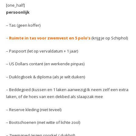
[one_half]
persoonlijk
– Tas (geen koffer)
–
Ruimte in tas voor zwemvest en 5 polo’s
(krijg je op Schiphol)
– Paspoort (let op vervaldatum + 1 jaar)
– US Dollars contant (en werkende pinpas)
– Duiklogboek & diploma (als je wilt duiken)
– Beddegoed (kussen en 1 laken aanwezig) Ik neem zelf een extra
laken, of de hoes van een dekbed als slaapzak mee
– Reserve kleding (niet teveel)
– Bootschoenen (met witte of lichte zool)
– Zwemgoed (eigen snorkel / duikbril)