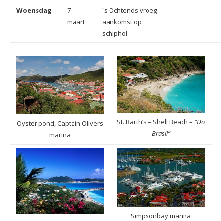
Woensdag
7
´s Ochtends vroeg
maart
aankomst op
schiphol
St. Barth’s – Shell Beach –
“Do
Oyster pond, Captain Olivers
Brasil”
marina
Simpsonbay marina