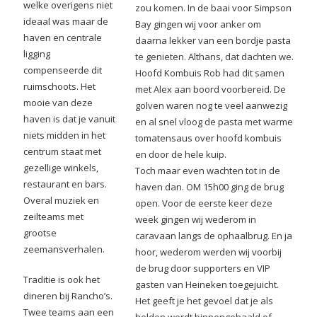
welke overigens niet
zou komen. In de baai voor Simpson
ideaal was maar de
Bay gingen wij voor anker om
haven en centrale
daarna lekker van een bordje pasta
ligging
te genieten. Althans, dat dachten we.
compenseerde dit
Hoofd Kombuis Rob had dit samen
ruimschoots. Het
met Alex aan boord voorbereid. De
mooie van deze
golven waren nog te veel aanwezig
haven is dat je vanuit
en al snel vloog de pasta met warme
niets midden in het
tomatensaus over hoofd kombuis
centrum staat met
en door de hele kuip.
gezellige winkels,
Toch maar even wachten tot in de
restaurant en bars.
haven dan. OM 15h00 ging de brug
Overal muziek en
open. Voor de eerste keer deze
zeilteams met
week gingen wij wederom in
grootse
caravaan langs de ophaalbrug. En ja
zeemansverhalen.
hoor, wederom werden wij voorbij
de brug door supporters en VIP
Traditie is ook het
gasten van Heineken toegejuicht.
dineren bij Rancho’s.
Het geeft je het gevoel dat je als
Twee teams aan een
helden wordt binnengehaald of