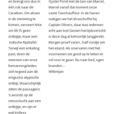
en brengt ons dus in
Oyster Pond met de taxi van Marcel,
één ruk naar de
Marcel vanaf dat moment onze
Caraïben. Om alvast
vaste Taxichauffeur. In de haven
in de stemming te
nuttigen we het (Kras) buffet bij
komen, serveert Arke
Captain Olivers, daar was iedereen
om 09.15 geen
echt aan toe! Gezien het tijdsverschil
ontbijtje, maar een
is deze dag al behoorlijk langgerekt.
Indische Rijsttafel.
Morgen proef varen , half rondje om
Terwijl een enkeling
het eiland. Als onervaren met het
past, doen de
voornemen om goed op te letten er
meesten van onze
vol voor te gaan. Nu naar bed, ogen
bemanningsleden
branden…
zich tegoed aan dit
WillemJan
enigszins atypische
ontbijt. Waarschijnlijk
zitten de passagiers
‘s avonds op de
retourvlucht aan een
ontbijtje, en zijn er
wat trolleys