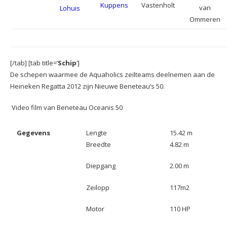
Kuppens
Vastenholt
van
Lohuis
Ommeren
[/tab] [tab title=’
Schip
‘]
De schepen waarmee de Aquaholics zeilteams deelnemen aan de
Heineken Regatta 2012 zijn Nieuwe Beneteau’s 50.
Video film van Beneteau Oceanis 50
Gegevens
Lengte
15.42 m
Breedte
4.82 m
Diepgang
2.00 m
Zeilopp
117m2
Motor
110 HP