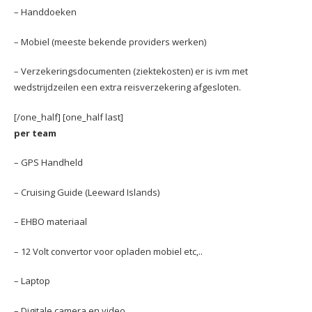
– Handdoeken
– Mobiel (meeste bekende providers werken)
– Verzekeringsdocumenten (ziektekosten) er is ivm met
wedstrijdzeilen een extra reisverzekering afgesloten.
[/one_half] [one_half last]
per team
– GPS Handheld
– Cruising Guide (Leeward Islands)
– EHBO materiaal
– 12 Volt convertor voor opladen mobiel etc,..
– Laptop
– Digitale camera en video