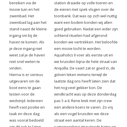
bereiken via de
station draaide op volle toeren en
mooie tuin en het
de eieren met spek vlogen over de
zwembad. Het
toonbank. Dat was op zich wel nuttig
zwembad lag aan het
want een bodem konden wij allen
stand naast de kleine
goed gebruiken. Nadat een ieder zijn
ingang om bij de
ochtend rituelen had afgerond
haven te komen. Als
konden we vertrekken. Het beloofde
je deze ingang niet
een mooie tocht te worden.
weet zal je de haven
Aquaholics II voer als eerste uit en
niet snel weten te
we kruisden bijna de hele straat van
vinden.
Anquilla. De vaart zat er goed in, de
Hierna is er serieus
golven leken immens terwijl de
uitgevaren om de
laatste dag ons heeft laten zien dat
boot eens te gaan
het nog veel gekker kon. De
testen voor de
windkracht was op deze donderdag
wedstrijd. Iedereen
pas 5 a 6. Rene leek met zijn crew
heeft vast positie en
een andere koers te varen. Zo vrij
taak en deze dag
als een vogel kruisden we deze
was vooral bedoeld
straat een aantal keren. De
om dit ook te laten
samenwerking ging steeds beter en