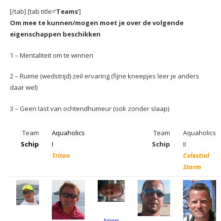
[/tab] [tab title=’
Teams
‘]
Om mee te kunnen/mogen moet je over de volgende
eigenschappen beschikken
1 – Mentaliteit om te winnen
2 – Ruime (wedstrijd) zeil ervaring (fijne kneepjes leer je anders
daar wel)
3 – Geen last van ochtendhumeur (ook zonder slaap)
Team
Aquaholics
Team
Aquaholics
Schip
I
Schip
II
Triton
Celestial
Storm
Arjen