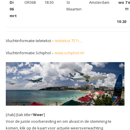
Di
OR368
18:30
St
Amsterdam
wo 7 
06
Maarten
!!!
mrt
10:20
Vluchtinformatie teletekst –
teletekst 757>,..
Vluchtinformatie Schiphol –
www.schiphol.nl/
[/tab] [tab title=’
Weer
‘]
Voor de juiste voorbereiding en om alvast in de stemming te
komen, klik op de kaart voor actuele weersverwachting