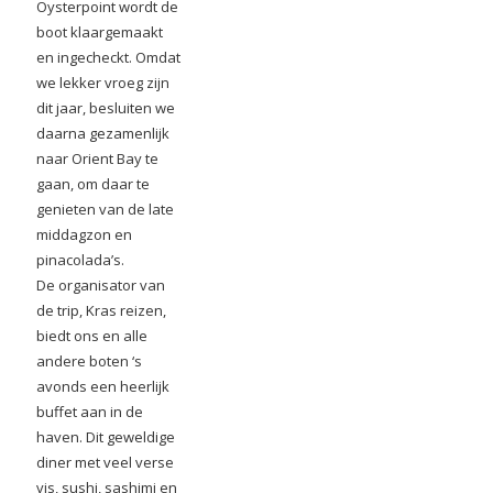
Oysterpoint wordt de
boot klaargemaakt
en ingecheckt. Omdat
we lekker vroeg zijn
dit jaar, besluiten we
daarna gezamenlijk
naar Orient Bay te
gaan, om daar te
genieten van de late
middagzon en
pinacolada’s.
De organisator van
de trip, Kras reizen,
biedt ons en alle
andere boten ‘s
avonds een heerlijk
buffet aan in de
haven. Dit geweldige
diner met veel verse
vis, sushi, sashimi en