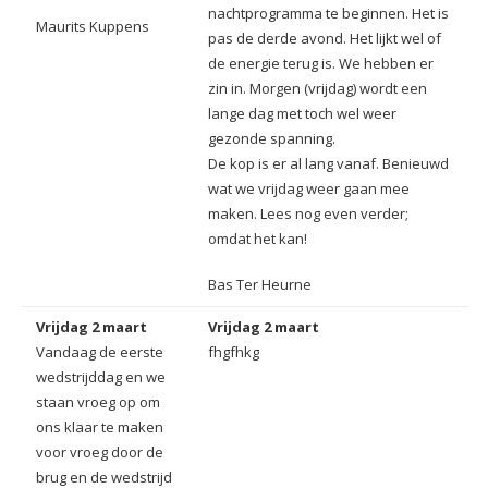
nachtprogramma te beginnen. Het is
Maurits Kuppens
pas de derde avond. Het lijkt wel of
de energie terug is. We hebben er
zin in. Morgen (vrijdag) wordt een
lange dag met toch wel weer
gezonde spanning.
De kop is er al lang vanaf. Benieuwd
wat we vrijdag weer gaan mee
maken. Lees nog even verder;
omdat het kan!
Bas Ter Heurne
Vrijdag 2 maart
Vrijdag 2 maart
Vandaag de eerste
fhgfhkg
wedstrijddag en we
staan vroeg op om
ons klaar te maken
voor vroeg door de
brug en de wedstrijd