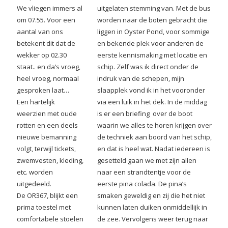
We vliegen immers al
uitgelaten stemming van. Met de bus
om 07.55. Voor een
worden naar de boten gebracht die
aantal van ons
liggen in Oyster Pond, voor sommige
betekent dit dat de
en bekende plek voor anderen de
wekker op 02.30
eerste kennismaking met locatie en
staat.. en da’s vroeg,
schip. Zelf was ik direct onder de
heel vroeg, normaal
indruk van de schepen, mijn
gesproken laat…
slaapplek vond ik in het vooronder
Een hartelijk
via een luik in het dek. In de middag
weerzien met oude
is er een briefing over de boot
rotten en een deels
waarin we alles te horen krijgen over
nieuwe bemanning
de techniek aan boord van het schip,
volgt, terwijl tickets,
en dat is heel wat. Nadat iedereen is
zwemvesten, kleding,
gesetteld gaan we met zijn allen
etc. worden
naar een strandtentje voor de
uitgedeeld.
eerste pina colada. De pina’s
De OR367, blijkt een
smaken geweldig en zij die het niet
prima toestel met
kunnen laten duiken onmiddellijk in
comfortabele stoelen
de zee. Vervolgens weer terug naar