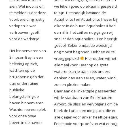
zien. Wat mooi is om
we leken goed op elkaar ingespeeld
te melden is dat deze
te zijn. Uiteindelijk kwamen de
voorbereiding rustig
Aquaholics I en Aquaholics II weer bij
verlopen is wat
elkaar in de buurt. Aquaholics II had
vertrouwen geeft
een rif in het zeil en nog gingen wij
voor de wedstrijd.
sneller dan Aquaholics I. Een heerlijk
gevoel. Zeker omdat de wedstrijd
Het binnenvaren van
nog moest beginnen. Hebben wij te
Simpson Bay is een
vroeg gepiekt?
Hier deden wij het
beleving op zich,
allemaal voor. Daar op de grote
wachten op de
wateren kan je aan niets anders
brugopening en dat
denken dan aan zeilen, water, wind,
dan onder ruime
zon en plezier maken.
publieke
Daar aan de linkerzijde passeerden
belangstelling de
wij de startbaan van Sint Maarten
haven binnenvaren.
Airport, de Bliss en vervolgens om de
Wachten op een plek
hoek de Luna, een megajacht die er
voor onze twee
alle dagen voor anker heeft gelegen.
boven in de haven,
Een mooie voorproef van wat er nog