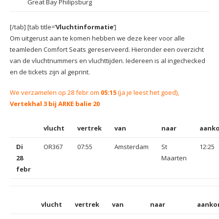
Great Bay Philipsburg
[/tab] [tab title=’
Vluchtinformatie
‘]
Om uitgerust aan te komen hebben we deze keer voor alle
teamleden Comfort Seats gereserveerd. Hieronder een overzicht
van de vluchtnummers en vluchttijden. Iedereen is al ingechecked
en de tickets zijn al geprint.
We verzamelen op 28 febr om
05:15
(ja je leest het goed),
Vertekhal 3 bij ARKE balie 20
vlucht
vertrek
van
naar
aank
Di
OR367
07:55
Amsterdam
St
12:25
28
Maarten
febr
vlucht
vertrek
van
naar
aanko