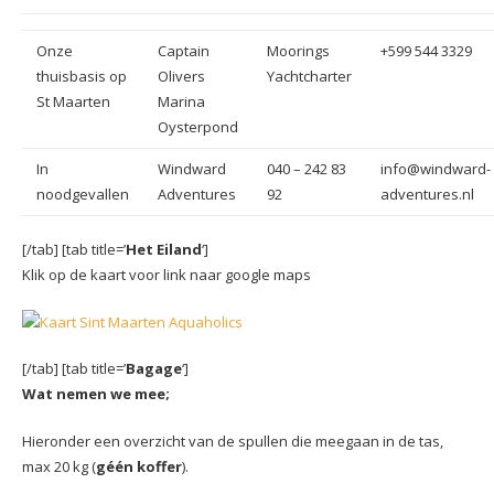
Onze
Captain
Moorings
+599 544 3329
thuisbasis op
Olivers
Yachtcharter
St Maarten
Marina
Oysterpond
In
Windward
040 – 242 83
info@windward-
noodgevallen
Adventures
92
adventures.nl
[/tab] [tab title=’
Het Eiland
‘]
Klik op de kaart voor link naar google maps
[/tab] [tab title=’
Bagage
‘]
Wat nemen we mee;
Hieronder een overzicht van de spullen die meegaan in de tas,
max 20 kg (
géén koffer
).