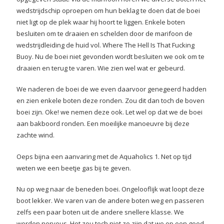
wedstrijdschip oproepen om hun beklag te doen dat de boei
niet ligt op de plek waar hij hoort te liggen. Enkele boten
besluiten om te draaien en schelden door de marifoon de
wedstrijdleiding de huid vol. Where The Hell Is That Fucking
Buoy. Nu de boei niet gevonden wordt besluiten we ook om te
draaien en terug te varen. Wie zien wel wat er gebeurd.
We naderen de boei de we even daarvoor genegeerd hadden
en zien enkele boten deze ronden. Zou dit dan toch de boven
boei zijn. Oke! we nemen deze ook. Let wel op dat we de boei
aan bakboord ronden. Een moeilijke manoeuvre bij deze
zachte wind.
Oeps bijna een aanvaring met de Aquaholics 1. Net op tijd
weten we een beetje gas bij te geven.
Nu op weg naar de beneden boei. Ongelooflijk wat loopt deze
boot lekker. We varen van de andere boten weg en passeren
zelfs een paar boten uit de andere snellere klasse. We
worden nerveus. Het zou toch niet zo zijn dat we op een goed