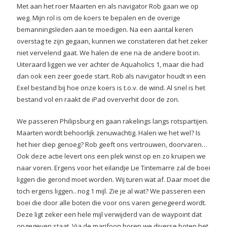
Met aan het roer Maarten en als navigator Rob gaan we op
weg. Mijn rol is om de koers te bepalen en de overige
bemanningsleden aan te moedigen. Na een aantal keren
overstag te zijn gegaan, kunnen we constateren dat het zeker
niet vervelend gaat. We halen de ene na de andere boot in.
Uiteraard liggen we ver achter de Aquaholics 1, maar die had
dan ook een zeer goede start. Rob als navigator houdt in een
Exel bestand bij hoe onze koers is t.o.v. de wind. Al snel is het
bestand vol en raakt de iPad oververhit door de zon.
We passeren Philipsburg en gaan rakelings langs rotspartijen.
Maarten wordt behoorlijk zenuwachtig. Halen we het wel? Is
het hier diep genoeg? Rob geeft ons vertrouwen, doorvaren…
Ook deze actie levert ons een plek winst op en zo kruipen we
naar voren. Ergens voor het eilandje Lie Tintemarre zal de boei
liggen die gerond moet worden. Wij turen wat af. Daar moet die
toch ergens liggen.. nog 1 mijl. Zie je al wat? We passeren een
boei die door alle boten die voor ons varen genegeerd wordt.
Deze ligt zeker een hele mijl verwijderd van de waypoint dat
opgegeven staat. Via de marifoon horen we diverse boten het