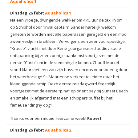
Aquaholics 1
Dinsdag 26 febr;
Aquaholics 1
Na een vroege, dwingende wekker om 4:45 uur de taxi in om
op Schiphol door “inval captain” Sander hartelijk welkom
geheten te worden met alle paperassen geregeld en een mooi
zwem vestje in bruikleen. Vervolgens een zeer voorspoedige,
“Krasse” vlucht met door Rene georganiseerd audiovisuele
ontspanning bij zeer zonnige aankomst voortgezet met de
eerste “Carib” om in de stemming te komen. Chauff Marcel
stond klaar met een van zijn bussen om ons voorspoedig door
het weerbarstige St. Maartense verkeer te leiden naar het
klaarliggende schip. Deze eerste reisdag werd feestelijk
voortgezet met de eerste “pina” op orient bay bij Sunset Beach
en smakelijk afgerond met een schippers buffet bij het
fameuze “dinghy dog”.
Thanks voor een mooie, leerzame week!
Robert
Dinsdag 26 febr;
Aquaholics 2