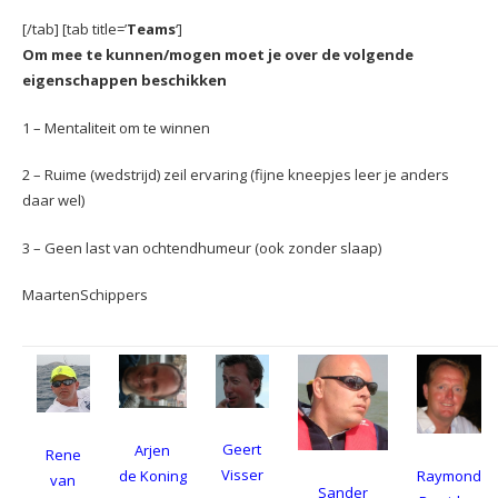
[/tab] [tab title=’
Teams
‘]
Om mee te kunnen/mogen moet je over de volgende
eigenschappen beschikken
1 – Mentaliteit om te winnen
2 – Ruime (wedstrijd) zeil ervaring (fijne kneepjes leer je anders
daar wel)
3 – Geen last van ochtendhumeur (ook zonder slaap)
MaartenSchippers
Geert
Arjen
Rene
Visser
Raymond
de Koning
van
Sander