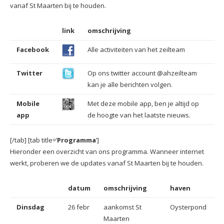
vanaf St Maarten bij te houden.
link
omschrijving
Facebook
Alle activiteiten van het zeilteam
Twitter
Op ons twitter account @ahzeilteam
kan je alle berichten volgen.
Mobile
Met deze mobile app, ben je altijd op
app
de hoogte van het laatste nieuws.
[/tab] [tab title=’
Programma
‘]
Hieronder een overzicht van ons programma. Wanneer internet
werkt, proberen we de updates vanaf St Maarten bij te houden.
datum
omschrijving
haven
Dinsdag
26 febr
aankomst St
Oysterpond
Maarten