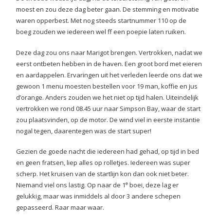
moest en zou deze dag beter gaan. De stemming en motivatie
waren opperbest. Met nog steeds startnummer 110 op de
boeg zouden we iedereen wel ff een poepie laten ruiken.
Deze dag zou ons naar Marigot brengen. Vertrokken, nadat we
eerst ontbeten hebben in de haven. Een groot bord met eieren
en aardappelen. Ervaringen uit het verleden leerde ons dat we
gewoon 1 menu moesten bestellen voor 19 man, koffie en jus
d’orange. Anders zouden we het niet op tijd halen. Uiteindelijk
vertrokken we rond 08.45 uur naar Simpson Bay, waar de start
zou plaatsvinden, op de motor. De wind viel in eerste instantie
nogal tegen, daarentegen was de start super!
Gezien de goede nacht die iedereen had gehad, op tijd in bed
en geen fratsen, liep alles op rolletjes. Iedereen was super
scherp. Het kruisen van de startlijn kon dan ook niet beter.
e
Niemand viel ons lastig. Op naar de 1
boei, deze lag er
gelukkig, maar was inmiddels al door 3 andere schepen
gepasseerd. Raar maar waar.