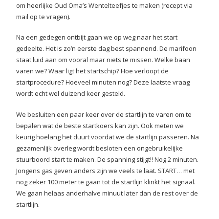
om heerlijke Oud Oma’s Wentelteefjes te maken (recept via
mail op te vragen).
Na een gedegen ontbijt gaan we op weg naar het start
gedeelte. Het is zo’n eerste dag best spannend. De marifoon
staat luid aan om vooral maar niets te missen. Welke baan
varen we? Waar ligt het startschip? Hoe verloopt de
startprocedure? Hoeveel minuten nog? Deze laatste vraag
wordt echt wel duizend keer gesteld.
We besluiten een paar keer over de startlijn te varen om te
bepalen wat de beste startkoers kan zijn. Ook meten we
keurig hoelang het duurt voordat we de startlijn passeren. Na
gezamenlijk overleg wordt besloten een ongebruikelijke
stuurboord start te maken. De spanning stijgt!! Nog 2 minuten.
Jongens gas geven anders zijn we veels te laat. START… met
nog zeker 100 meter te gaan tot de startlijn klinkt het signaal.
We gaan helaas anderhalve minuut later dan de rest over de
startlijn.