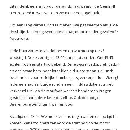
Uiteindelijk een lang, voor de winds rak, waarbij de Gemini II
niet zo goed in was werden we niet meer ingehaald.
e
Om een lang verhaal kort te maken. We passeerden als 4
de
finish lijn. Niet het gewenst resultaat, maar in ieder geval vóór
Aquaholics II.
e
In de baai van Marigot dobberen en wachten op de 2
wedstrijd. Deze zou iig na 13.00 uur plaatsvinden. Om 13.15
echter nog een starttijd bekend. René was ingedopt (eh gedut),
en dat kwam hem, naar later bleek, duur te staan. De lunch
bestond uit voortreffelijke hamburgers, verzorgd door Georg!
Iedereen had z’n buikje rond en een middag dutje zou niet
verkeerd zijn. Via de marifoon werden honderden vragen
gesteld, maar iedere keer dezelfde. Ook de nodige
Beerenburg berichten kwamen door!
Starttijd om 13.40. We moesten ons nog haasten om op tijd te
komen. Zelfs tot 2 minuten voor de start nog op de motor
gedraaid. Pfffff. Uiteindelijk te laat gestart. Problemen met de