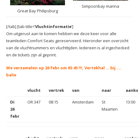
Simpsonbay marina
Great Bay Philipsburg
[/tab] [tab title=’
Vluchtinformatie
‘]
Om uitgerust aan te komen hebben we deze keer voor alle
teamleden Comfort Seats gereserveerd. Hieronder een overzicht
van de vluchtnummers en vluchttijden. Iedereen is al ingechecked
en de tickets zijn al geprint.
We verzamelen op 26 febr om 05:45 !!!,
Vertekhal … bij ….
balie
vlucht
vertrek
van
naar
aank
Di
OR 347
08:15
Amsterdam
St
13:00
26
Maarten
febr