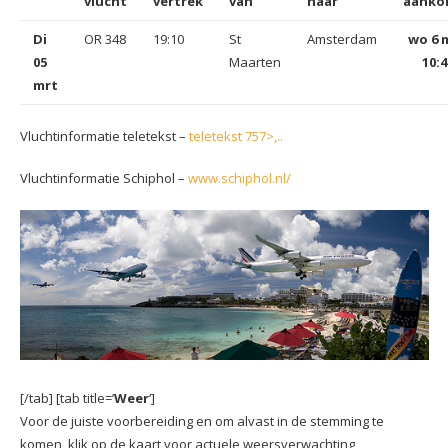
vlucht
vertrek
van
naar
aanko
Di
OR 348
19:10
St
Amsterdam
wo 6 
05
Maarten
10:4
mrt
Vluchtinformatie teletekst –
teletekst 757>,..
Vluchtinformatie Schiphol –
www.schiphol.nl/
[/tab] [tab title=’
Weer
‘]
Voor de juiste voorbereiding en om alvast in de stemming te
komen, klik op de kaart voor actuele weersverwachting