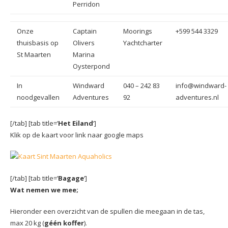
Perridon
Onze
Captain
Moorings
+599 544 3329
thuisbasis op
Olivers
Yachtcharter
St Maarten
Marina
Oysterpond
In
Windward
040 – 242 83
info@windward-
noodgevallen
Adventures
92
adventures.nl
[/tab] [tab title=’
Het Eiland
‘]
Klik op de kaart voor link naar google maps
[/tab] [tab title=’
Bagage
‘]
Wat nemen we mee;
Hieronder een overzicht van de spullen die meegaan in de tas,
max 20 kg (
géén koffer
).