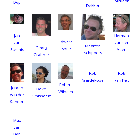
Perridon
Dop
Dekker
Jan
Herman
Edward
van
van der
Maarten
Georg
Lohuis
Steenis
Veen
Schippers
Grabner
Rob
Rob
Paardekoper
van Pelt
Robert
Jeroen
Dave
Wilhelm
van der
Smissaert
Sanden
Max
van
Dop