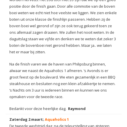
positie door de finish gaan. Door alle commotie van de boven
boei weten we echt niet hoe veelste we liggen. We zien enkele
boten uit onze klasse de finishlijn passeren. Hebben zij de
boven boei wel gerond of zijn ze ook terug gekeerd toen ze
ons allemaal zagen draaien. We zullen het nooit weten. In de
daguitslag staan we vijfde en denken we te weten dat zeker 3
boten de bovenboei niet gerond hebben. Maar ja.. we laten
het er maar bij zitten.
Na de finish varen we de haven van Philipsburg binnen,
alwaar we naast de Aquaholics 1 afmeren. ‘s Avonds is er
groot feest op de boulevard. We eten gezamenlijk in een BBQ
steakhouse en besluiten nog een klein afzakkertje te nemen.
‘s Nachts om 3 uur is iedereen binnen en kunnen we ons
opmaken voor de tweede race.
Bedankt voor deze heerlijke dag.
Raymond
Zaterdag 2 maart;
Aquaholics 1
De tweede wedstrijd dag, na de teleurstelling van gisteren