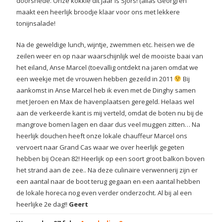
doorsnede. Onze kokkie dit jaar is Sjors! (alias Georg) en
maakt een heerlijk broodje klaar voor ons met lekkere
tonijnsalade!
Na de geweldige lunch, wijntje, zwemmen etc. heisen we de
zeilen weer en op naar waarschijnlijk wel de mooiste baai van
het eiland, Anse Marcel (toevallig ontdekt na jaren omdat we
een weekje met de vrouwen hebben gezeild in 2011
Bij
aankomst in Anse Marcel heb ik even met de Dinghy samen
met Jeroen en Max de havenplaatsen geregeld. Helaas wel
aan de verkeerde kant is mij verteld, omdat de boten nu bij de
mangrove bomen lagen en daar dus veel muggen zitten… Na
heerlijk douchen heeft onze lokale chauffeur Marcel ons
vervoert naar Grand Cas waar we over heerlijk gegeten
hebben bij Ocean 82! Heerlijk op een soort groot balkon boven
het strand aan de zee.. Na deze culinaire verwennerij zijn er
een aantal naar de boot terug gegaan en een aantal hebben
de lokale horeca nog even verder onderzocht. Al bij al een
heerlijke 2e dag!!
Geert