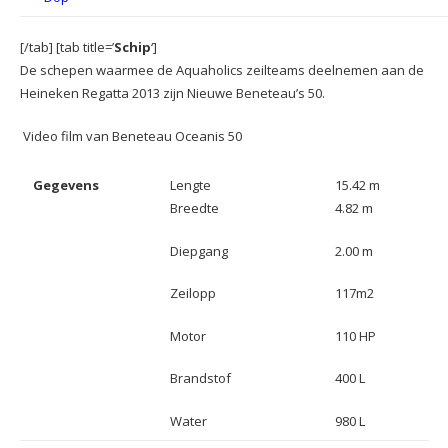
[/tab] [tab title=’
Schip
‘]
De schepen waarmee de Aquaholics zeilteams deelnemen aan de
Heineken Regatta 2013 zijn Nieuwe Beneteau’s 50.
Video film van Beneteau Oceanis 50
Gegevens
Lengte
15.42 m
Breedte
4.82 m
Diepgang
2.00 m
Zeilopp
117m2
Motor
110 HP
Brandstof
400 L
Water
980 L