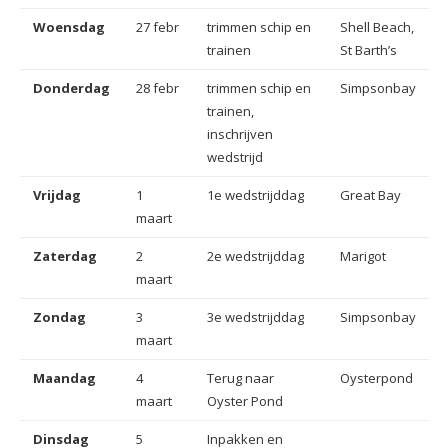
Woensdag
27 febr
trimmen schip en
Shell Beach,
trainen
St Barth’s
Donderdag
28 febr
trimmen schip en
Simpsonbay
trainen,
inschrijven
wedstrijd
Vrijdag
1
1e wedstrijddag
Great Bay
maart
Zaterdag
2
2e wedstrijddag
Marigot
maart
Zondag
3
3e wedstrijddag
Simpsonbay
maart
Maandag
4
Terug naar
Oysterpond
maart
Oyster Pond
Dinsdag
5
Inpakken en