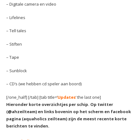
– Digitale camera en video
– Lifelines
– Tell tales
– Stiften
– Tape
– Sunblock
– CD’s (we hebben cd speler aan boord)
[/one_half] [/tab] [tab title=’
Updates
‘ the last one]
Hieronder korte overzichtjes per schip. Op twitter
(@ahzeilteam) en links bovenin op het scherm en facebook
pagina (aquaholics zeilteam) zijn de meest recente korte
berichten te vinden.