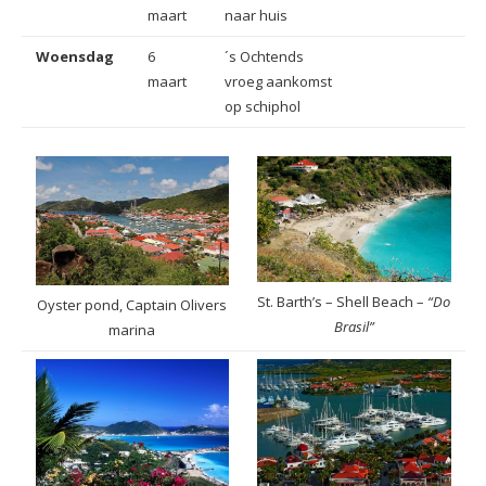
maart
naar huis
Woensdag
6
´s Ochtends
maart
vroeg aankomst
op schiphol
St. Barth’s – Shell Beach –
“Do
Oyster pond, Captain Olivers
Brasil”
marina