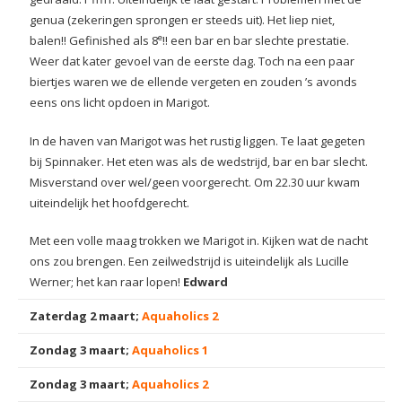
genua (zekeringen sprongen er steeds uit). Het liep niet,
e
balen!! Gefinished als 8
!! een bar en bar slechte prestatie.
Weer dat kater gevoel van de eerste dag. Toch na een paar
biertjes waren we de ellende vergeten en zouden ’s avonds
eens ons licht opdoen in Marigot.
In de haven van Marigot was het rustig liggen. Te laat gegeten
bij Spinnaker. Het eten was als de wedstrijd, bar en bar slecht.
Misverstand over wel/geen voorgerecht. Om 22.30 uur kwam
uiteindelijk het hoofdgerecht.
Met een volle maag trokken we Marigot in. Kijken wat de nacht
ons zou brengen. Een zeilwedstrijd is uiteindelijk als Lucille
Werner; het kan raar lopen!
Edward
Zaterdag 2 maart;
Aquaholics 2
Zondag 3 maart;
Aquaholics 1
Zondag 3 maart;
Aquaholics 2