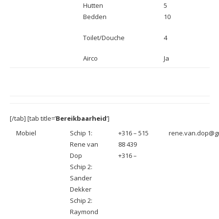
Hutten
5
Bedden
10
Toilet/Douche
4
Airco
Ja
[/tab] [tab title=’
Bereikbaarheid
‘]
Mobiel
Schip 1:
+316 – 515
rene.van.dop@g
Rene van
88 439
Dop
+316 –
Schip 2:
Sander
Dekker
Schip 2:
Raymond