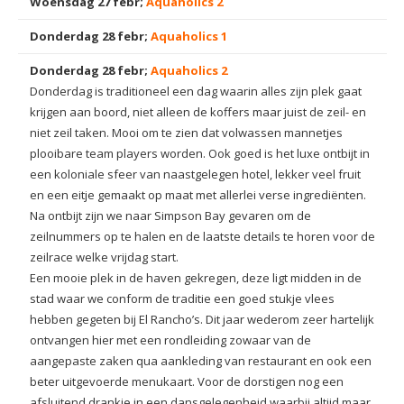
Woensdag 27 febr;
Aquaholics 2
Donderdag 28 febr;
Aquaholics 1
Donderdag 28 febr;
Aquaholics 2
Donderdag is traditioneel een dag waarin alles zijn plek gaat
krijgen aan boord, niet alleen de koffers maar juist de zeil- en
niet zeil taken. Mooi om te zien dat volwassen mannetjes
plooibare team players worden. Ook goed is het luxe ontbijt in
een koloniale sfeer van naastgelegen hotel, lekker veel fruit
en een eitje gemaakt op maat met allerlei verse ingrediënten.
Na ontbijt zijn we naar Simpson Bay gevaren om de
zeilnummers op te halen en de laatste details te horen voor de
zeilrace welke vrijdag start.
Een mooie plek in de haven gekregen, deze ligt midden in de
stad waar we conform de traditie een goed stukje vlees
hebben gegeten bij El Rancho’s. Dit jaar wederom zeer hartelijk
ontvangen hier met een rondleiding zowaar van de
aangepaste zaken qua aankleding van restaurant en ook een
beter uitgevoerde menukaart. Voor de dorstigen nog een
afsluitend drankje in een dansgelegenheid waarbij altijd maar