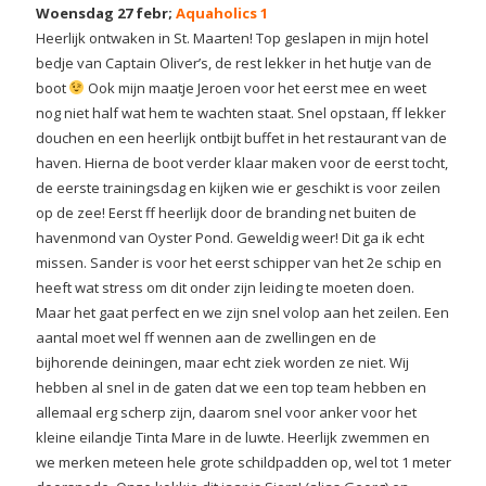
Woensdag 27 febr;
Aquaholics 1
Heerlijk ontwaken in St. Maarten! Top geslapen in mijn hotel
bedje van Captain Oliver’s, de rest lekker in het hutje van de
boot
Ook mijn maatje Jeroen voor het eerst mee en weet
nog niet half wat hem te wachten staat. Snel opstaan, ff lekker
douchen en een heerlijk ontbijt buffet in het restaurant van de
haven. Hierna de boot verder klaar maken voor de eerst tocht,
de eerste trainingsdag en kijken wie er geschikt is voor zeilen
op de zee! Eerst ff heerlijk door de branding net buiten de
havenmond van Oyster Pond. Geweldig weer! Dit ga ik echt
missen. Sander is voor het eerst schipper van het 2e schip en
heeft wat stress om dit onder zijn leiding te moeten doen.
Maar het gaat perfect en we zijn snel volop aan het zeilen. Een
aantal moet wel ff wennen aan de zwellingen en de
bijhorende deiningen, maar echt ziek worden ze niet. Wij
hebben al snel in de gaten dat we een top team hebben en
allemaal erg scherp zijn, daarom snel voor anker voor het
kleine eilandje Tinta Mare in de luwte. Heerlijk zwemmen en
we merken meteen hele grote schildpadden op, wel tot 1 meter