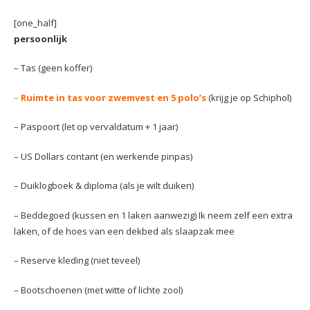
[one_half]
persoonlijk
– Tas (geen koffer)
–
Ruimte in tas voor zwemvest en 5 polo’s
(krijg je op Schiphol)
– Paspoort (let op vervaldatum + 1 jaar)
– US Dollars contant (en werkende pinpas)
– Duiklogboek & diploma (als je wilt duiken)
– Beddegoed (kussen en 1 laken aanwezig) Ik neem zelf een extra
laken, of de hoes van een dekbed als slaapzak mee
– Reserve kleding (niet teveel)
– Bootschoenen (met witte of lichte zool)